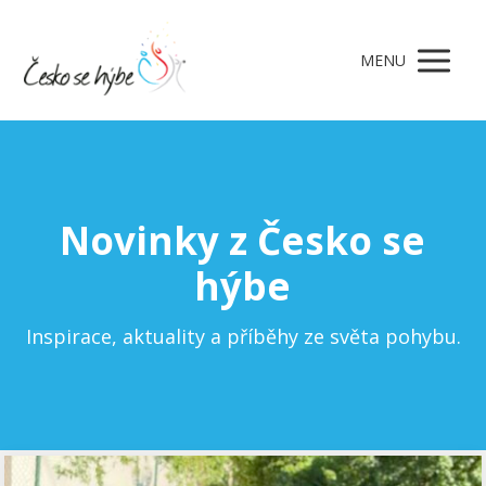
MENU
Novinky z Česko se
hýbe
Inspirace, aktuality a příběhy ze světa pohybu.