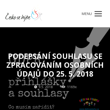
MENU
PODEPSÁNÍ SOUHLASU SE
ZPRACOVÁNÍM OSOBNÍCH
ÚDAJŮ DO 25. 5. 2018
9.5. 2018
1169x