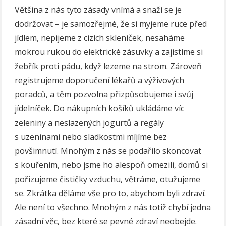
Většina z nás tyto zásady vnímá a snaží se je
dodržovat – je samozřejmé, že si myjeme ruce před
jídlem, nepijeme z cizích skleniček, nesaháme
mokrou rukou do elektrické zásuvky a zajistíme si
žebřík proti pádu, když lezeme na strom. Zároveň
registrujeme doporučení lékařů a výživových
poradců, a těm pozvolna přizpůsobujeme i svůj
jídelníček. Do nákupních košíků ukládáme víc
zeleniny a neslazených jogurtů a regály
s uzeninami nebo sladkostmi míjíme bez
povšimnutí. Mnohým z nás se podařilo skoncovat
s kouřením, nebo jsme ho alespoň omezili, domů si
pořizujeme čističky vzduchu, větráme, otužujeme
se. Zkrátka děláme vše pro to, abychom byli zdraví.
Ale není to všechno. Mnohým z nás totiž chybí jedna
zásadní věc, bez které se pevné zdraví neobejde.