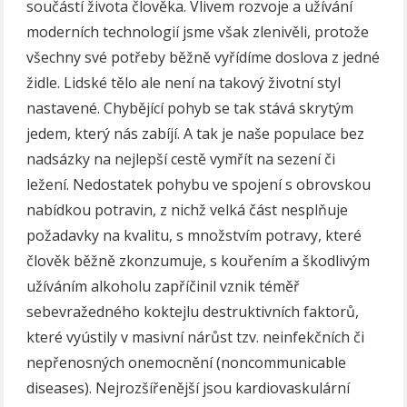
součástí života člověka. Vlivem rozvoje a užívání
moderních technologií jsme však zlenivěli, protože
všechny své potřeby běžně vyřídíme doslova z jedné
židle. Lidské tělo ale není na takový životní styl
nastavené. Chybějící pohyb se tak stává skrytým
jedem, který nás zabíjí. A tak je naše populace bez
nadsázky na nejlepší cestě vymřít na sezení či
ležení. Nedostatek pohybu ve spojení s obrovskou
nabídkou potravin, z nichž velká část nesplňuje
požadavky na kvalitu, s množstvím potravy, které
člověk běžně zkonzumuje, s kouřením a škodlivým
užíváním alkoholu zapříčinil vznik téměř
sebevražedného koktejlu destruktivních faktorů,
které vyústily v masivní nárůst tzv. neinfekčních či
nepřenosných onemocnění (noncommunicable
diseases). Nejrozšířenější jsou kardiovaskulární