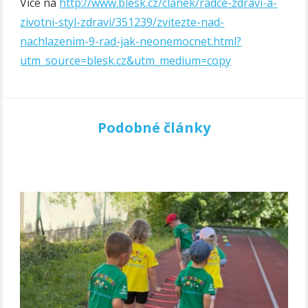
Více na
http://www.blesk.cz/clanek/radce-zdravi-a-
zivotni-styl-zdravi/351239/zvitezte-nad-
nachlazenim-9-rad-jak-neonemocnet.html?
utm_source=blesk.cz&utm_medium=copy
Podobné články