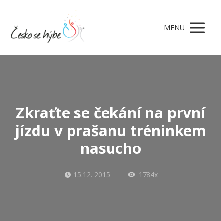
MENU
Zkraťte se čekání na první
jízdu v prašanu tréninkem
nasucho
15.12. 2015
1784x