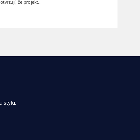
otvrzují, že projekt…
 stylu.