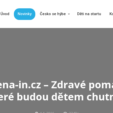
Úvod
Novinky
Česko se hýbe
Děti na startu
K
na-in.cz – Zdravé pom
eré budou dětem chut