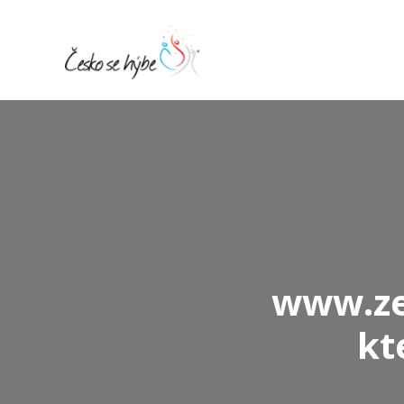
www.ze
kt