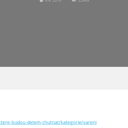
4.4. 2016
2249x
-ktere-budou-detem-chutnat/kategorie/vareni