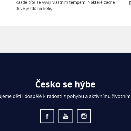
p
Každé dítě se vyvíjí vlastním tempem. Některé začne
dříve jezdit na kole,…
Česko se hýbe
ujeme děti i dospělé k radosti z pohybu a aktivnímu životnímu