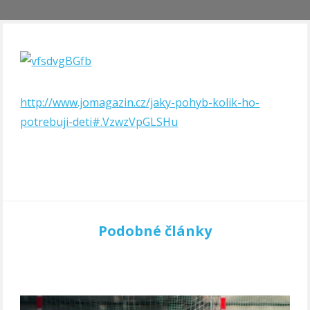
http://www.jomagazin.cz/jaky-pohyb-kolik-ho-
potrebuji-deti#.VzwzVpGLSHu
Podobné články