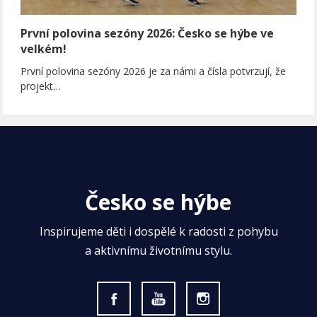
První polovina sezóny 2026: Česko se hýbe ve
velkém!
První polovina sezóny 2026 je za námi a čísla potvrzují, že
projekt…
Česko se hýbe
Inspirujeme děti i dospělé k radosti z pohybu
a aktivnímu životnímu stylu.