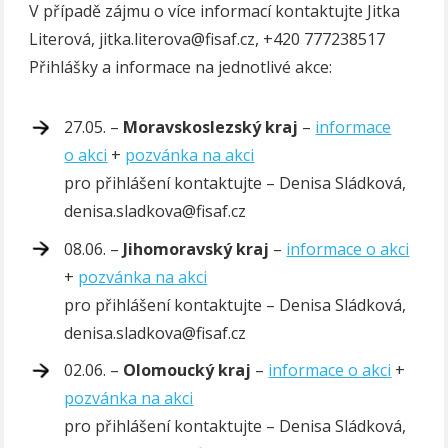
V případě zájmu o více informací kontaktujte Jitka
Literová, jitka.literova@fisaf.cz, +420 777238517
Přihlášky a informace na jednotlivé akce:
27.05. –
Moravskoslezský kraj
–
informace
o akci
+
pozvánka na akci
pro přihlášení kontaktujte – Denisa Sládková,
denisa.sladkova@fisaf.cz
08.06. –
Jihomoravský kraj
–
informace o akci
+
pozvánka na akci
pro přihlášení kontaktujte – Denisa Sládková,
denisa.sladkova@fisaf.cz
02.06. –
Olomoucký kraj
–
informace o akci
+
pozvánka na akci
pro přihlášení kontaktujte – Denisa Sládková,