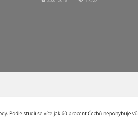
25.6. 2018
1732x
ody. Podle studií se více jak 60 procent Čechů nepohybuje vůb