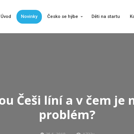
Úvod
Novinky
Česko se hýbe
Děti na startu
K
ou Češi líní a v čem je 
problém?