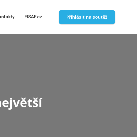
Přihlásit na soutěž
ontakty
FISAF.cz
největší