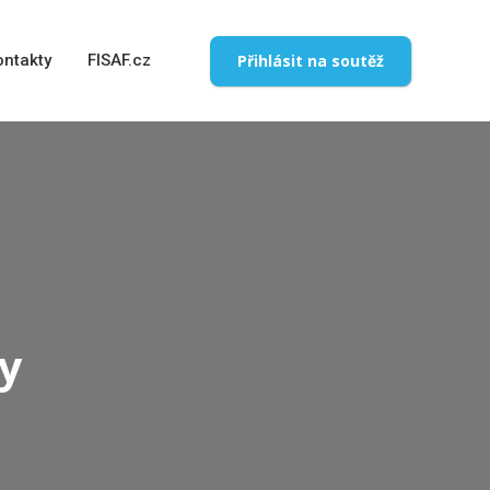
Přihlásit na soutěž
ontakty
FISAF.cz
y