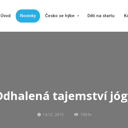
Úvod
Novinky
Česko se hýbe
Děti na startu
K
Odhalená tajemství jóg
14.12. 2015
1963x