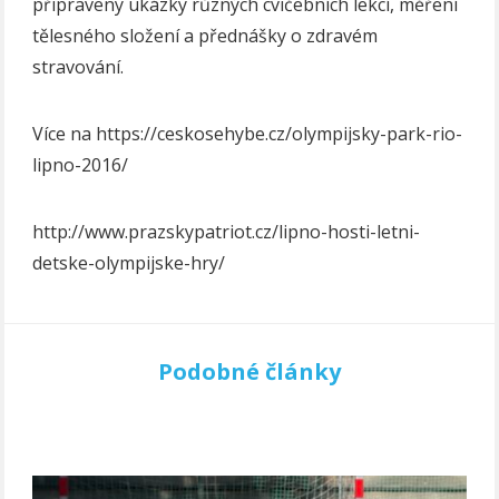
připraveny ukázky různých cvičebních lekcí, měření
tělesného složení a přednášky o zdravém
stravování.
Více na https://ceskosehybe.cz/olympijsky-park-rio-
lipno-2016/
http://www.prazskypatriot.cz/lipno-hosti-letni-
detske-olympijske-hry/
Podobné články