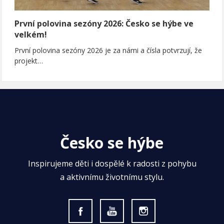
První polovina sezóny 2026: Česko se hýbe ve
velkém!
První polovina sezóny 2026 je za námi a čísla potvrzují, že
projekt…
Česko se hýbe
Inspirujeme děti i dospělé k radosti z pohybu
a aktivnímu životnímu stylu.