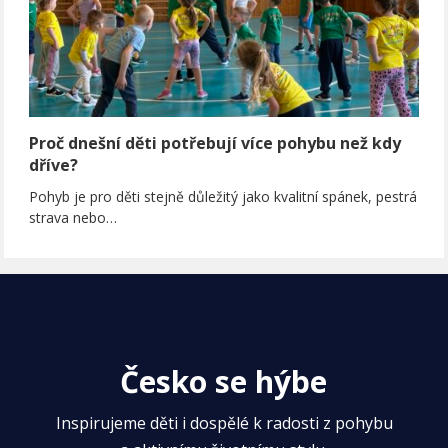
Proč dnešní děti potřebují více pohybu než kdy
dříve?
Pohyb je pro děti stejně důležitý jako kvalitní spánek, pestrá
strava nebo…
Česko se hýbe
Inspirujeme děti i dospělé k radosti z pohybu