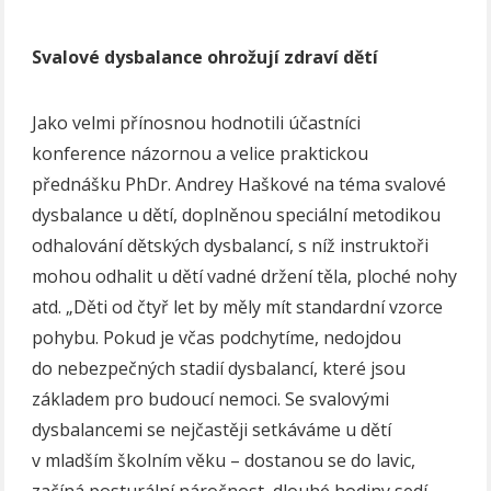
Svalov
é
dysbalance ohrožují zdraví dětí
Jako velmi přínosnou hodnotili účastníci
konference názornou a velice praktickou
přednášku PhDr. Andrey Haškové na téma svalové
dysbalance u dětí, doplněnou speciální metodikou
odhalování dětských dysbalancí, s níž instruktoři
mohou odhalit u dětí vadné držení těla, ploché nohy
atd. „Děti od čtyř let by měly mít standardní vzorce
pohybu. Pokud je včas podchytíme, nedojdou
do nebezpečných stadií dysbalancí, které jsou
základem pro budoucí nemoci. Se svalovými
dysbalancemi se nejčastěji setkáváme u dětí
v mladším školním věku – dostanou se do lavic,
začíná posturální náročnost, dlouhé hodiny sedí