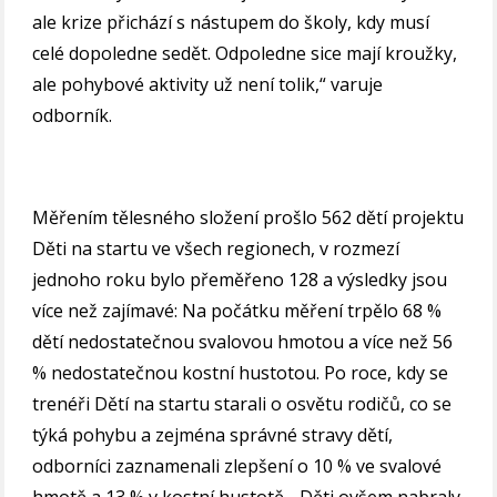
ale krize přichází s nástupem do školy, kdy musí
celé dopoledne sedět. Odpoledne sice mají kroužky,
ale pohybové aktivity už není tolik,“ varuje
odborník.
Měřením tělesného složení prošlo 562 dětí projektu
Děti na startu ve všech regionech, v rozmezí
jednoho roku bylo přeměřeno 128 a výsledky jsou
více než zajímavé: Na počátku měření trpělo 68 %
dětí nedostatečnou svalovou hmotou a více než 56
% nedostatečnou kostní hustotou. Po roce, kdy se
trenéři Dětí na startu starali o osvětu rodičů, co se
týká pohybu a zejména správné stravy dětí,
odborníci zaznamenali zlepšení o 10 % ve svalové
hmotě a 13 % v kostní hustotě. „Děti ovšem nabraly