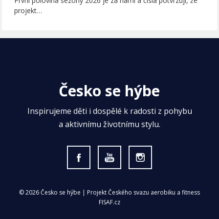
První polovina sezóny 2026 je za námi a čísla potvrzují, že
projekt…
Česko se hýbe
Inspirujeme děti i dospělé k radosti z pohybu
a aktivnímu životnímu stylu.
© 2026 Česko se hýbe | Projekt Českého svazu aerobiku a fitness
FISAF.cz