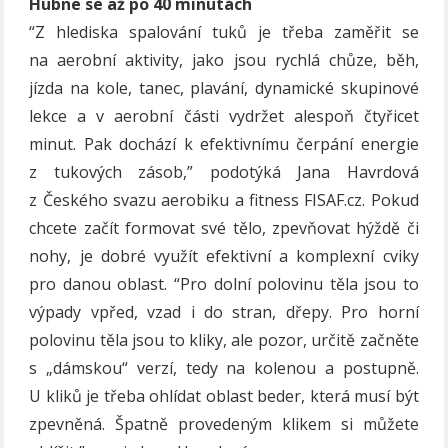
Hubne se až po 40 minutách
“Z hlediska spalování tuků je třeba zaměřit se
na aerobní aktivity, jako jsou rychlá chůze, běh,
jízda na kole, tanec, plavání, dynamické skupinové
lekce a v aerobní části vydržet alespoň čtyřicet
minut. Pak dochází k efektivnímu čerpání energie
z tukových zásob,” podotýká Jana Havrdová
z Českého svazu aerobiku a fitness FISAF.cz. Pokud
chcete začít formovat své tělo, zpevňovat hýždě či
nohy, je dobré využít efektivní a komplexní cviky
pro danou oblast. “Pro dolní polovinu těla jsou to
výpady vpřed, vzad i do stran, dřepy. Pro horní
polovinu těla jsou to kliky, ale pozor, určitě začněte
s „dámskou“ verzí, tedy na kolenou a postupně.
U kliků je třeba ohlídat oblast beder, která musí být
zpevněná. Špatně provedeným klikem si můžete