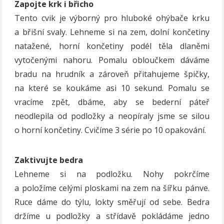
Zapojte krk i břicho
Tento cvik je výborný pro hluboké ohýbače krku
a břišní svaly. Lehneme si na zem, dolní končetiny
natažené, horní končetiny podél těla dlaněmi
vytočenými nahoru. Pomalu obloučkem dáváme
bradu na hrudník a zároveň přitahujeme špičky,
na které se koukáme asi 10 sekund. Pomalu se
vracíme zpět, dbáme, aby se bederní páteř
neodlepila od podložky a neopíraly jsme se silou
o horní končetiny. Cvičíme 3 série po 10 opakování.
Zaktivujte bedra
Lehneme si na podložku. Nohy pokrčíme
a položíme celými ploskami na zem na šířku pánve.
Ruce dáme do týlu, lokty směřují od sebe. Bedra
držíme u podložky a střídavě pokládáme jedno