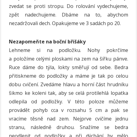
zvedat se proti stropu. Do rolování vydechujeme,
zpět nadechujeme. Dbáme na to, abychom
nezadržovali dech. Opakujeme ve 3 sadách po 20.
Nezapomeňte na boční břišáky
Lehneme si na podložku. Nohy pokrčíme
a položíme celými ploskami na zem na šířku pánve.
Ruce dáme do týla, lokty směřují od sebe. Bedra
přitiskneme do podložky a máme je tak po celou
dobu cvičení. Zvedáme hlavu a horní část hrudníku
šikmo ke koleni tak, aby se celá protilehlá lopatka
odlepila od podložky. V této poloze můžeme
provádět pohyb cca v rozsahu 5 cm a pak se
vracíme těsně nad zem. Nejprve cvičíme jednu
stranu, následně druhou. Snažíme se bedra
neodlepit od podložky a při dýchání by mělo