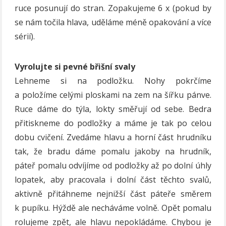
ruce posunují do stran. Zopakujeme 6 x (pokud by
se nám točila hlava, uděláme méně opakování a více
sérií).
Vyrolujte si pevné břišní svaly
Lehneme si na podložku. Nohy pokrčíme
a položíme celými ploskami na zem na šířku pánve.
Ruce dáme do týla, lokty směřují od sebe. Bedra
přitiskneme do podložky a máme je tak po celou
dobu cvičení. Zvedáme hlavu a horní část hrudníku
tak, že bradu dáme pomalu jakoby na hrudník,
páteř pomalu odvíjíme od podložky až po dolní úhly
lopatek, aby pracovala i dolní část těchto svalů,
aktivně přitáhneme nejnižší část páteře směrem
k pupíku. Hýždě ale necháváme volně. Opět pomalu
rolujeme zpět, ale hlavu nepokládáme. Chybou je