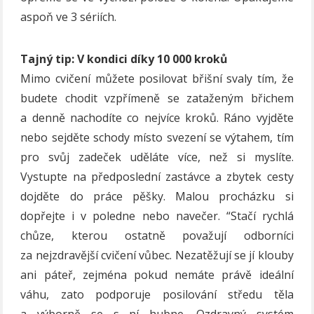
aspoň ve 3 sériích.
Tajný tip: V kondici díky 10 000 kroků
Mimo cvičení můžete posilovat břišní svaly tím, že
budete chodit vzpřímeně se zataženým břichem
a denně nachodíte co nejvíce kroků. Ráno vyjděte
nebo sejděte schody místo svezení se výtahem, tím
pro svůj zadeček uděláte více, než si myslíte.
Vystupte na předposlední zastávce a zbytek cesty
dojděte do práce pěšky. Malou procházku si
dopřejte i v poledne nebo navečer. “Stačí rychlá
chůze, kterou ostatně považují odborníci
za nejzdravější cvičení vůbec. Nezatěžují se jí klouby
ani páteř, zejména pokud nemáte právě ideální
váhu, zato podporuje posilování středu těla
a výborně se s ní hubne. Ozdravný systém