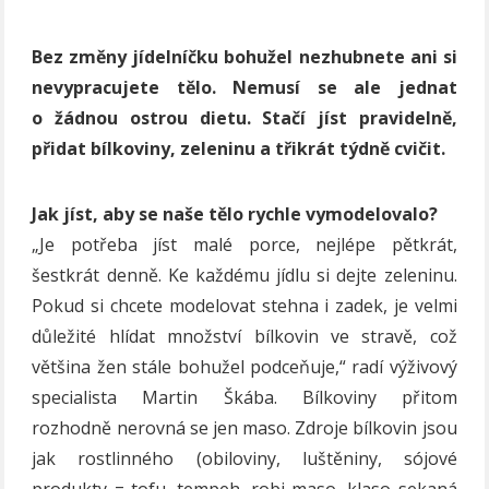
Bez změny jídelníčku bohužel nezhubnete ani si
nevypracujete tělo. Nemusí se ale jednat
o žádnou ostrou dietu. Stačí jíst pravidelně,
přidat bílkoviny, zeleninu a třikrát týdně cvičit.
Jak jíst, aby se naše tělo rychle vymodelovalo?
„Je potřeba jíst malé porce, nejlépe pětkrát,
šestkrát denně. Ke každému jídlu si dejte zeleninu.
Pokud si chcete modelovat stehna i zadek, je velmi
důležité hlídat množství bílkovin ve stravě, což
většina žen stále bohužel podceňuje,“ radí výživový
specialista Martin Škába. Bílkoviny přitom
rozhodně nerovná se jen maso. Zdroje bílkovin jsou
jak rostlinného (obiloviny, luštěniny, sójové
produkty = tofu, tempeh, robi maso, klaso sekaná