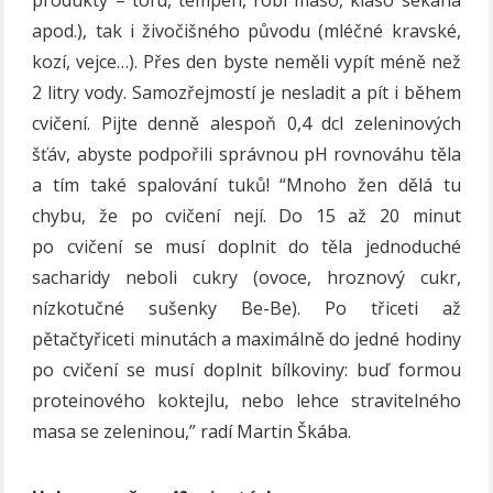
apod.), tak i živočišného původu (mléčné kravské,
kozí, vejce…). Přes den byste neměli vypít méně než
2 litry vody. Samozřejmostí je nesladit a pít i během
cvičení. Pijte denně alespoň 0,4 dcl zeleninových
šťáv, abyste podpořili správnou pH rovnováhu těla
a tím také spalování tuků! “Mnoho žen dělá tu
chybu, že po cvičení nejí. Do 15 až 20 minut
po cvičení se musí doplnit do těla jednoduché
sacharidy neboli cukry (ovoce, hroznový cukr,
nízkotučné sušenky Be-Be). Po třiceti až
pětačtyřiceti minutách a maximálně do jedné hodiny
po cvičení se musí doplnit bílkoviny: buď formou
proteinového koktejlu, nebo lehce stravitelného
masa se zeleninou,” radí Martin Škába.