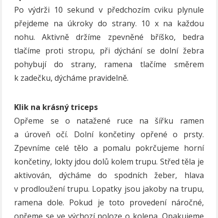
Po výdrži 10 sekund v předchozím cviku plynule
přejdeme na úkroky do strany. 10 x na každou
nohu. Aktivně držíme zpevněné bříško, bedra
tlačíme proti stropu, při dýchání se dolní žebra
pohybují do strany, ramena tlačíme směrem
k zadečku, dýcháme pravidelně.
Klik na krásný triceps
Opřeme se o natažené ruce na šířku ramen
a úroveň očí. Dolní končetiny opřené o prsty.
Zpevníme celé tělo a pomalu pokrčujeme horní
končetiny, lokty jdou dolů kolem trupu. Střed těla je
aktivován, dýcháme do spodních žeber, hlava
v prodloužení trupu. Lopatky jsou jakoby na trupu,
ramena dole. Pokud je toto provedení náročné,
opřeme se ve výchozí poloze o kolena. Opakujeme