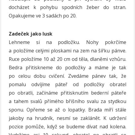
docházet k pohybu spodních žeber do stran.
Opakujeme ve 3 sadách po 20.
Zadeček jako lusk
Lehneme si na podložku. Nohy pokrčíme
a položíme celými ploskami na zem na šířku pánve.
Ruce položíme 10 až 20 cm od těla, dlaněmi vzhůru.
Bedra přitiskneme do podložky a máme je tak
po celou dobu cvičení. Zvedáme pánev tak, že
pomalu odvíjíme páteř od podložky obratel
po obratli, začínáme přitisknutím bederní páteře
a tahem svalů přímého břišního svalu za stydkou
sponu. Opřeme se až o lopatky. Brada míří stále
jakoby na hrudník, nesmí se zaklánět. K udržení
pozice pomůže, když se budeme dívat nad kolena.
Vydržíme asi 10 sekund, obratel po obratli se