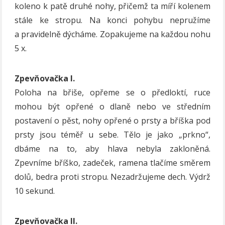
koleno k patě druhé nohy, přičemž ta míří kolenem
stále ke stropu. Na konci pohybu nepružíme
a pravidelně dýcháme. Zopakujeme na každou nohu
5 x.
Zpevňovačka I.
Poloha na břiše, opřeme se o předloktí, ruce
mohou být opřené o dlaně nebo ve středním
postavení o pěst, nohy opřené o prsty a bříška pod
prsty jsou téměř u sebe. Tělo je jako „prkno“,
dbáme na to, aby hlava nebyla zakloněná.
Zpevníme bříško, zadeček, ramena tlačíme směrem
dolů, bedra proti stropu. Nezadržujeme dech. Výdrž
10 sekund.
Zpevňovačka II.