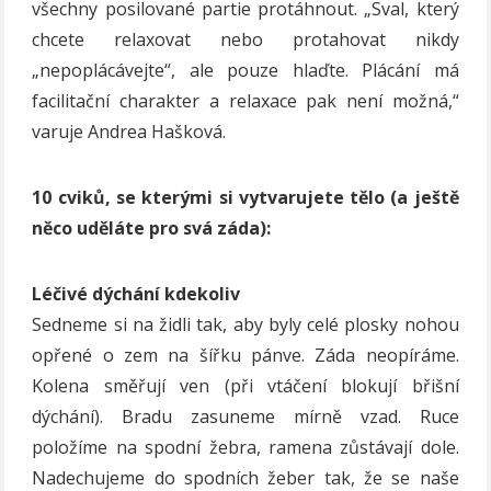
všechny posilované partie protáhnout. „Sval, který
chcete relaxovat nebo protahovat nikdy
„nepoplácávejte“, ale pouze hlaďte. Plácání má
facilitační charakter a relaxace pak není možná,“
varuje Andrea Hašková.
10 cviků, se kterými si vytvarujete tělo (a ještě
něco uděláte pro svá záda):
Léčivé dýchání kdekoliv
Sedneme si na židli tak, aby byly celé plosky nohou
opřené o zem na šířku pánve. Záda neopíráme.
Kolena směřují ven (při vtáčení blokují břišní
dýchání). Bradu zasuneme mírně vzad. Ruce
položíme na spodní žebra, ramena zůstávají dole.
Nadechujeme do spodních žeber tak, že se naše