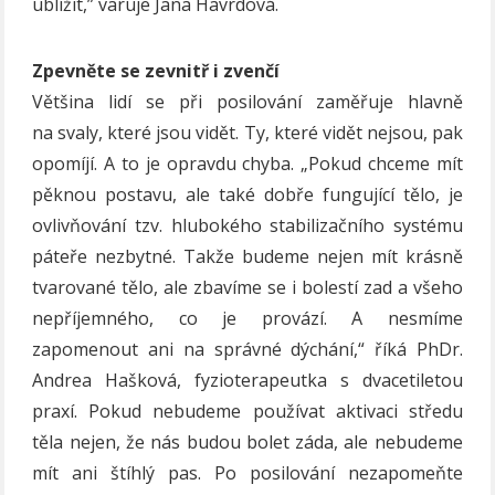
ublížit,” varuje Jana Havrdová.
Zpevněte se zevnitř i zvenčí
Většina lidí se při posilování zaměřuje hlavně
na svaly, které jsou vidět. Ty, které vidět nejsou, pak
opomíjí. A to je opravdu chyba. „Pokud chceme mít
pěknou postavu, ale také dobře fungující tělo, je
ovlivňování tzv. hlubokého stabilizačního systému
páteře nezbytné. Takže budeme nejen mít krásně
tvarované tělo, ale zbavíme se i bolestí zad a všeho
nepříjemného, co je provází. A nesmíme
zapomenout ani na správné dýchání,“ říká PhDr.
Andrea Hašková, fyzioterapeutka s dvacetiletou
praxí. Pokud nebudeme používat aktivaci středu
těla nejen, že nás budou bolet záda, ale nebudeme
mít ani štíhlý pas. Po posilování nezapomeňte