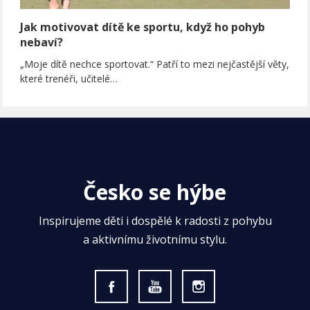
Jak motivovat dítě ke sportu, když ho pohyb
nebaví?
„Moje dítě nechce sportovat.“ Patří to mezi nejčastější věty,
které trenéři, učitelé…
Česko se hýbe
Inspirujeme děti i dospělé k radosti z pohybu
a aktivnímu životnímu stylu.