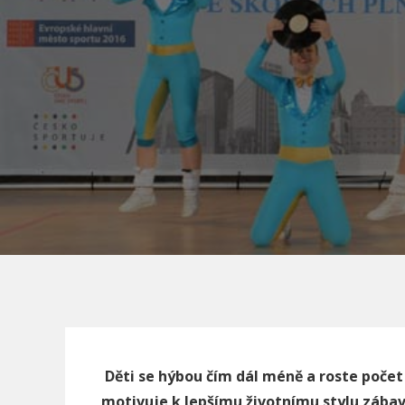
Děti se hýbou čím dál m
é
ně a roste poč
et
motivuje k lepšímu životnímu stylu zábav