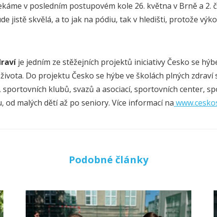
ekáme v posledním postupovém kole 26. května v Brně a 2. če
e jistě skvělá, a to jak na pódiu, tak v hledišti, protože vý
draví
je jedním ze stěžejních projektů iniciativy Česko se h
života. Do projektu Česko se hýbe ve školách plných zdraví
, sportovních klubů, svazů a asociací, sportovních center, 
, od malých dětí až po seniory. Více informací na
www.ceskos
Podobné články