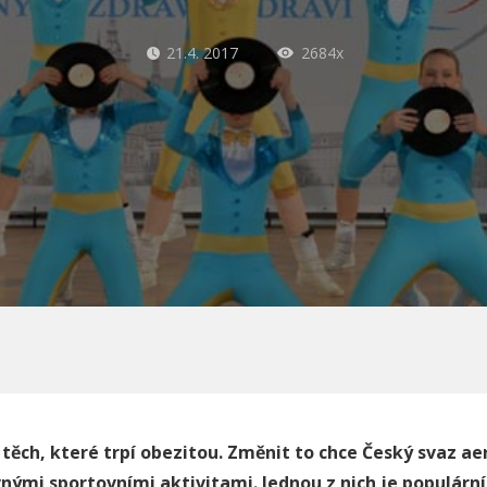
21.4. 2017
2684x
 t
ěch, kter
é
trpí obezitou. Změnit to chce Český svaz aer
nými sportovními aktivitami. Jednou z nich je populárn