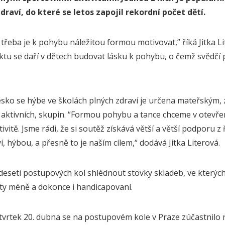
draví, do kter
é
se letos zapojil rekordní poč
et d
ětí.
je třeba je k pohybu náležitou formou motivovat,” říká Jitka 
ktu se daří v dětech budovat lásku k pohybu, o čemž svědčí 
ko se hýbe ve školách plných zdraví je určena mateřským, 
 aktivních, skupin. “Formou pohybu a tance chceme v otevře
ivitě. Jsme rádi, že si soutěž získává větší a větší podporu z ř
 hýbou, a přesně to je naším cílem,“ dodává Jitka Literová.
eseti postupových kol shlédnout stovky skladeb, ve kterých 
 ty méně a dokonce i handicapovaní.
vrtek 20. dubna se na postupovém kole v Praze zúčastnilo n