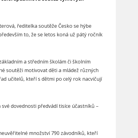
Literová, ředitelka soutěže Česko se hýbe
především to, že se letos koná už pátý ročník
základním a středním školám či školním
né soutěži motivovat děti a mládež různých
ad učitelů, kteří s dětmi po celý rok nacvičují
své dovednosti předvádí tisíce účastníků –
euvěřitelné množství 790 závodníků, kteří