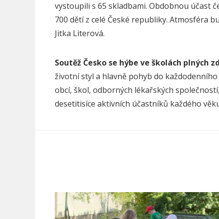
vystoupili s 65 skladbami. Obdobnou účast č
700 dětí z celé České republiky. Atmosféra bud
Jitka Literová.
Sout
ěž Česko se hýbe ve školách plných z
životní styl a hlavně pohyb do každodenního 
obcí, škol, odborných lékařských společností
desetitisíce aktivních účastníků každého věku