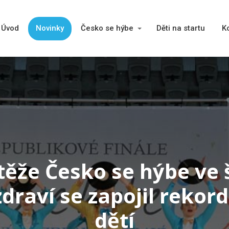
Úvod
Novinky
Česko se hýbe
Děti na startu
K
těže Česko se hýbe ve 
draví se zapojil rekor
dětí