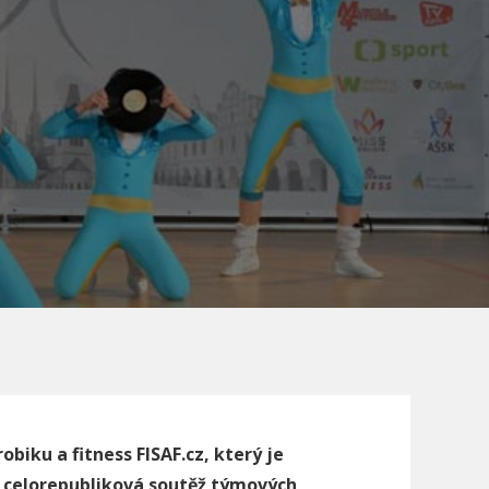
obiku a fitness FISAF.cz, který je
í celorepubliková
sout
ěž týmových