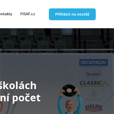
Přihlásit na soutěž
ontakty
FISAF.cz
školách
dní počet