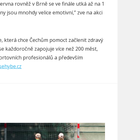
rvna rovněž v Brně se ve finále utká až na 1
kony jsou mnohdy velice emotivní,” zve na akci
ýbe, která chce Čechům pomoct začlenit zdravý
 se každoročně zapojuje více než 200 měst,
sportovních profesionálů a především
ehybe.cz