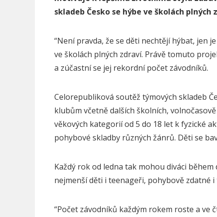
skladeb Česko se hýbe ve školách plných z
“Není pravda, že se děti nechtějí hýbat, jen 
ve školách plných zdraví. Právě tomuto proje
a zúčastní se jej rekordní počet závodníků.
Celorepubliková soutěž týmových skladeb Čes
klubům včetně dalších školních, volnočasově
věkových kategorií od 5 do 18 let k fyzické akt
pohybové skladby různých žánrů. Děti se baví,
Každý rok od ledna tak mohou diváci během d
nejmenší děti i teenageři, pohybově zdatné i
“Počet závodníků každým rokem roste a ve čt