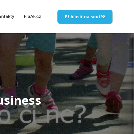
Přihlásit na soutěž
ontakty
FISAF.cz
usiness