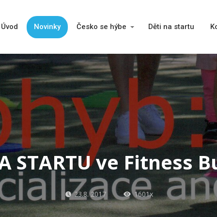
Úvod
Novinky
Česko se hýbe
Děti na startu
K
A STARTU ve Fitness B
23.8. 2017
1601x