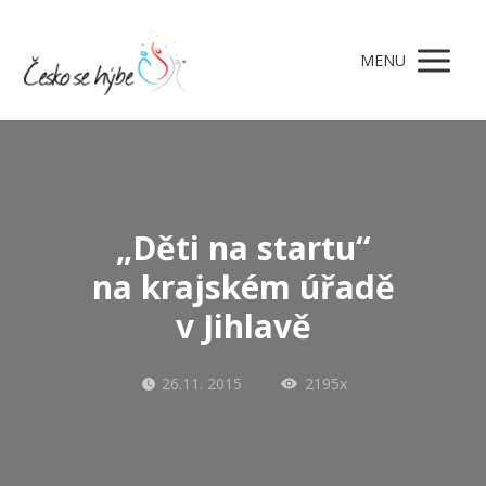
MENU
„Děti na startu“
na krajském úřadě
v Jihlavě
26.11. 2015
2195x