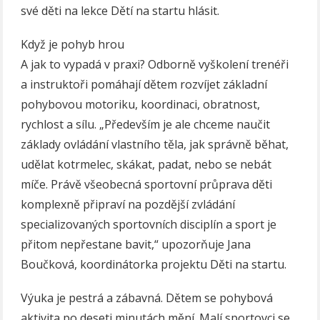
své děti na lekce Dětí na startu hlásit.
Když je pohyb hrou
A jak to vypadá v praxi? Odborně vyškolení trenéři
a instruktoři pomáhají dětem rozvíjet základní
pohybovou motoriku, koordinaci, obratnost,
rychlost a sílu. „Především je ale chceme naučit
základy ovládání vlastního těla, jak správně běhat,
udělat kotrmelec, skákat, padat, nebo se nebát
míče. Právě všeobecná sportovní průprava děti
komplexně připraví na pozdější zvládání
specializovaných sportovních disciplín a sport je
přitom nepřestane bavit,“ upozorňuje Jana
Boučková, koordinátorka projektu Děti na startu.
Výuka je pestrá a zábavná. Dětem se pohybová
aktivita po deseti minutách mění. Malí sportovci se