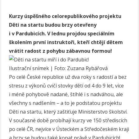
Kurzy úspěšného celorepublikového projektu
Děti na startu budou brzy otevřeny
i v Pardubicích. V lednu projdou speciálním
školením první instruktoři, kteří chtějí dětem
vrátit radost z pohybu zábavnou formou!
Ilustrační snímek | Foto: Zuzana Rybářová
Po celé České republice už dva roky s radostí a bez
stresu z výkonů cvičí stovky dětí od 4 do 9 let, více
i méně pohybově nadané, štíhlé i s nadváhou, ale
všechny s nadšením – a to je podstatou projektu
Děti na startu, který zaštiťuje Ministerstvo školství.
V současné době probíhají kurzy ve 150 střediscích
po celé ČR, nejvíce v Ústeckém a Středočeském kraji
a brzy se budou také konat právě v Pardubicích!