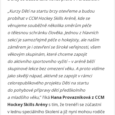
„Kurzy Dětí na startu brzy otevřeme a budou
probíhat v CCM Hockey Skills Aréně, kde se
věnujeme souběžně několika směrům péče
o tělesnou schránku člověka. Jednou z hlavních
sekcí je samozřejmě péče o hokejisty, ale naším
záměrem je i otevření se široké veřejnosti, všem
věkovým skupinám, které chceme zapojit
do aktivního sportovního vyžití – v aréně běží
skupinové lekce bez omezení věku. A proto vidíme
jako skvělý nápad, aktivně se zapojit v rámci
celorepublikového projektu Děti na startu
do pohybové přípravy dětí předškolního
a mladšího věku,
“ říká
Hana Provazníková z CCM
Hockey Skills Arény
s tím, že trenéři se zúčastní
v lednu speciálního školení a již nyní mohou rodiče