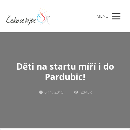
MENU
Děti na startu míří i do
Pardubic!
6.11. 2015
2045x