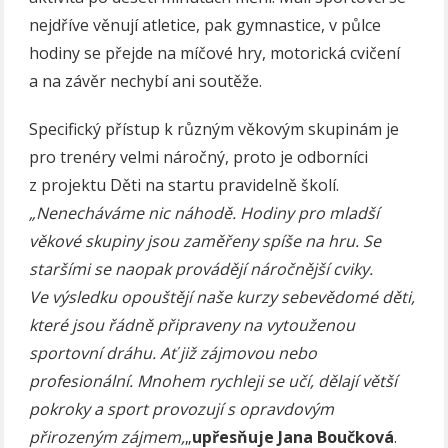
nejdříve věnují atletice, pak gymnastice, v půlce
hodiny se přejde na míčové hry, motorická cvičení
a na závěr nechybí ani soutěže.
Specifický přístup k různým věkovým skupinám je
pro trenéry velmi náročný, proto je odborníci
z projektu Děti na startu pravidelně školí.
„Nenecháváme nic náhodě. Hodiny pro mladší
věkové skupiny jsou zaměřeny spíše na hru. Se
staršími se naopak provádějí náročnější cviky.
Ve výsledku opouštějí naše kurzy sebevědomé děti,
které jsou řádně připraveny na vytouženou
sportovní dráhu. Ať již zájmovou nebo
profesionální. Mnohem rychleji se učí, dělají větší
pokroky a sport provozují s opravdovým
přirozeným zájmem,
„
upřesňuje Jana Boučková
.