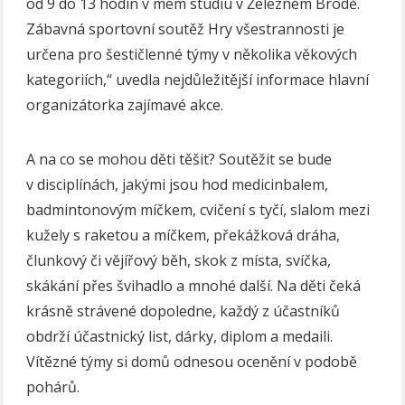
od 9 do 13 hodin v mém studiu v Železném Brodě.
Zábavná sportovní soutěž Hry všestrannosti je
určena pro šestičlenné týmy v několika věkových
kategoriích,“ uvedla nejdůležitější informace hlavní
organizátorka zajímavé akce.
A na co se mohou děti těšit? Soutěžit se bude
v disciplínách, jakými jsou hod medicinbalem,
badmintonovým míčkem, cvičení s tyčí, slalom mezi
kužely s raketou a míčkem, překážková dráha,
člunkový či vějířový běh, skok z místa, svíčka,
skákání přes švihadlo a mnohé další. Na děti čeká
krásně strávené dopoledne, každý z účastníků
obdrží účastnický list, dárky, diplom a medaili.
Vítězné týmy si domů odnesou ocenění v podobě
pohárů.