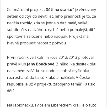
Celonárodní projekt „
Děti
na
startu
“ je věnovaný
dětem od čtyř do devíti let. Jeho předností je to, že
nedělá rozdíly, zda se jedná o dítě malé, velké,
subtilní či s nadváhou, rychlé nebo pomalejší, dítě
sportovně založené nebo naopak. Projekt má
hlavně probudit radost z pohybu.
První ročník ve školním roce 2012/2013 pilotoval
právě klub
Jany
Boučkové
. Z několika desítek dětí
na samém začátku se dodnes dobrá myšlenka
rozrostla už do tisíců kluků a holčiček. V České
republice je už v projektu zapojeno téměř 10 tisíc
dětí.
Na Jablonecku, i v celém Libereckém kraji je o tuto