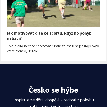
Jak motivovat dítě ke sportu, když ho pohyb
nebaví?
„Moje dítě nechce sportovat.“ Patří to mezi nejčastější věty,
které trenéři, učitelé…
Česko se hýbe
Inspirujeme děti i dospělé k radosti z pohybu
a aktivnímu životnímu stylu.