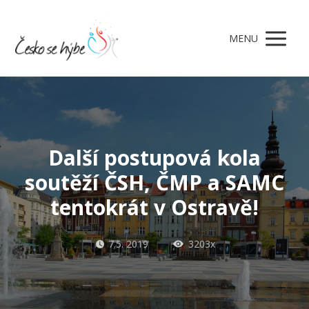
MENU
Další postupová kola
soutěží ČSH, ČMP a SAMC
tentokrát v Ostravě!
7.5. 2019
3203x