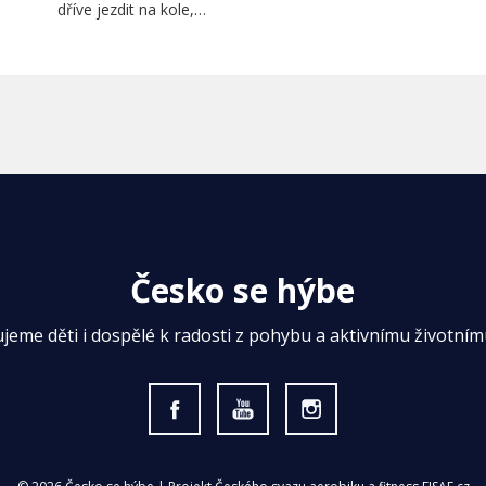
dříve jezdit na kole,…
Česko se hýbe
ujeme děti i dospělé k radosti z pohybu a aktivnímu životnímu