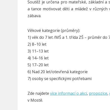
Soutěž je určena pro mateřské, základní a st
a tance motivovat děti a mládež v různých vě
zábava.
Věkové kategorie (průměry):
1) věk do 7 let /MŠ a 1. třída ZŠ – průměr do 
2) 8–10 let
3) 11–13 let
4) 14–16 let
5) 17–20 let
6) Nad 20 let/otevřená kategorie
7) osoby se specifickými potřebami
Zde najdete
více informací o akci
,
propozice
,
v Mostě.