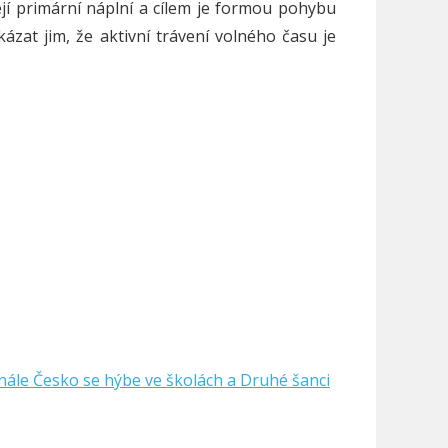
její primární náplní a cílem je formou pohybu
kázat jim, že aktivní trávení volného času je
inále Česko se hýbe ve školách a Druhé šanci