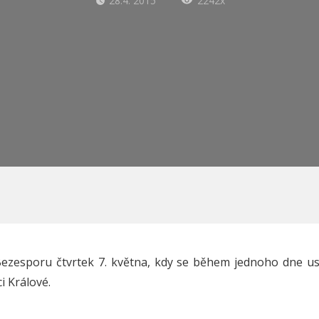
28.4. 2015
2242x
 Bezesporu čtvrtek 7. května, kdy se během jednoho dne us
i Králové.