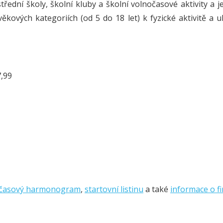
řední školy, školní kluby a školní volnočasové aktivity a 
kových kategoriích (od 5 do 18 let) k fyzické aktivitě a u
7,99
časový harmonogram
,
startovní listinu
a také
informace o f