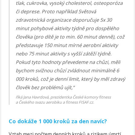
tlak, cukrovka, vysoký cholesterol, osteoporóza
či deprese. Proto například Světová
zdravotnická organizace doporučuje 5x 30
minut pohybové aktivity týdně pro dospělého
člověka (pro dítě je to min. 60 minut denně), což
představuje 150 minut mírné aerobní aktivity
nebo 75 minut aktivity s vyšší zátěží týdně.
Pokud tyto hodnoty převedeme na chůzi, měli
bychom svižnou chůzí zvládnout minimálně 6
000 kroků, což je denní limit, který by měl zdravý
člověk bez problémů ujít,“
říká Jana Havrdová, prezidentka České komory fitness
a Českého svazu aerobiku a fitness FISAF.cz.
Co dokáže 1 000 kroků za den navíc?
Vztah mezi počtem denních kroků a rizikem úmrtí,