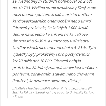
se v jednotlivých studiích pohyboval od 2 681
do 10 733. Většina studií prokázala přímý vztah
mezi denním počtem kroků a nižším počtem
kardiovaskulárních onemocnění nebo úmrtí.
Zároveň prokázala, že každých 1 000 kroků
denně navíc vedlo ke snížení rizika celkové
úmrtnosti o 6–36 % a úmrtnosti v důsledku
kardiovaskulárních onemocnění o 5–21 %. Tyto
výsledky byly prokázány i pro počty denních
kroků nižší než 10 000. Zároveň nebyla
prokázána žádná významná souvislost s věkem,
pohlavím, zdravotním stavem nebo chováním
(kouření, konzumace alkoholu, dieta),“
přibližuje výsledky rozsáhlé zahraniční studie profesor Jiří
Suchý z Fakulty tělesné výchovy a sportu Univerzity Karlovy
v Praze.