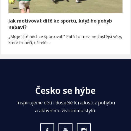
Jak motivovat dítě ke sportu, když ho pohyb
nebaví?
„Moje dítě nechce sportovat.“ Patří to mezi nejčastější věty,
které trenéři, učitelé…
Česko se hýbe
Inspirujeme děti i dospělé k radosti z pohybu
a aktivnímu životnímu stylu.