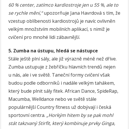
60 % center, zatímco kardiostroje jen u 55 %, ale to
se rychle mění,“
upozorňuje Jana Havrdová s tím, že
vzestup oblíbenosti kardiostrojů je navíc ovlivněn
velkým množstvím mobilních aplikací, s nimiž je
cvičení pro mnohé lidi zábavnější.
5. Zumba na ústupu, hledá se nástupce
Stále ještě plní sály, ale již výrazně méně než dříve.
Zumba ustupuje z žebříčku hlavních trendů nejen
u nás, ale i ve světě. Taneční formy cvičení však
budou podle odborníků i nadále velkým tahákem,
který bude plnit sály fitek. African Dance, SpideRap,
Macumba, Welldance nebo ve světě stále
populárnější Country fitness už dobývají i česká
sportovní centra.
„Horkým hitem by se pak mohl
stát takzvaný Stirfit, který kombinuje prvky Ginga,