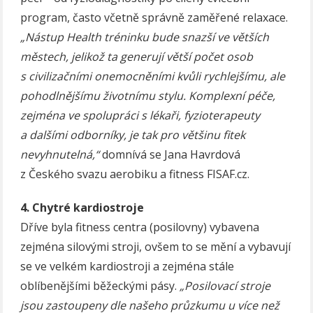
program, často včetně správně zaměřené relaxace.
„Nástup Health tréninku bude snazší ve větších
městech, jelikož ta generují větší počet osob
s civilizačními onemocněními kvůli rychlejšímu, ale
pohodlnějšímu životnímu stylu. Komplexní péče,
zejména ve spolupráci s lékaři, fyzioterapeuty
a dalšími odborníky, je tak pro většinu fitek
nevyhnutelná,“
domnívá se Jana Havrdová
z Českého svazu aerobiku a fitness FISAF.cz.
4. Chytré kardiostroje
Dříve byla fitness centra (posilovny) vybavena
zejména silovými stroji, ovšem to se mění a vybavují
se ve velkém kardiostroji a zejména stále
oblíbenějšími běžeckými pásy.
„Posilovací stroje
jsou zastoupeny dle našeho průzkumu u více než