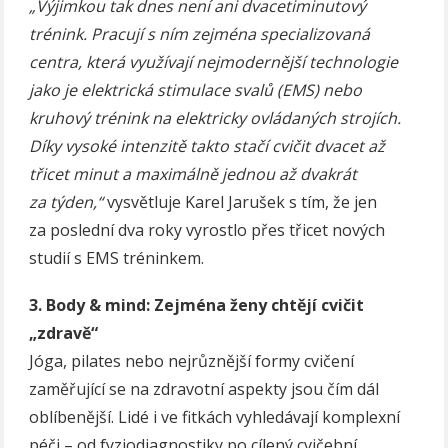
„Výjimkou tak dnes není ani dvacetiminutový
trénink. Pracují s ním zejména specializovaná
centra, která využívají nejmodernější technologie
jako je elektrická stimulace svalů (EMS) nebo
kruhový trénink na elektricky ovládaných strojích.
Díky vysoké intenzitě takto stačí cvičit dvacet až
třicet minut a maximálně jednou až dvakrát
za týden,“
vysvětluje Karel Jarušek s tím, že jen
za poslední dva roky vyrostlo přes třicet nových
studií s EMS tréninkem.
3. Body & mind: Zejména ženy chtějí cvičit
„zdravě“
Jóga, pilates nebo nejrůznější formy cvičení
zaměřující se na zdravotní aspekty jsou čím dál
oblíbenější. Lidé i ve fitkách vyhledávají komplexní
péči – od fyziodiagnostiky po cílený cvičební