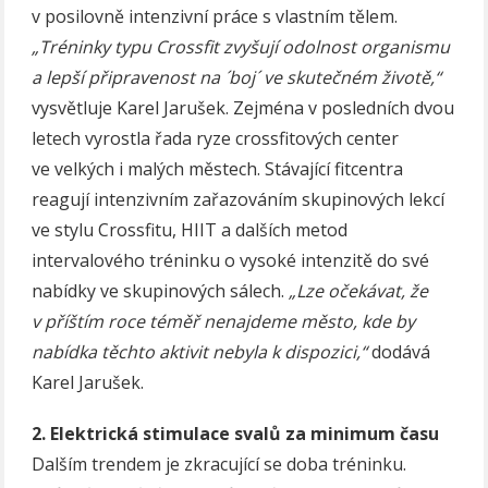
v posilovně intenzivní práce s vlastním tělem.
„Tréninky typu Crossfit zvyšují odolnost organismu
a lepší připravenost na ´boj´ ve skutečném životě,“
vysvětluje Karel Jarušek. Zejména v posledních dvou
letech vyrostla řada ryze crossfitových center
ve velkých i malých městech. Stávající fitcentra
reagují intenzivním zařazováním skupinových lekcí
ve stylu Crossfitu, HIIT a dalších metod
intervalového tréninku o vysoké intenzitě do své
nabídky ve skupinových sálech.
„Lze očekávat, že
v příštím roce téměř nenajdeme město, kde by
nabídka těchto aktivit nebyla k dispozici,“
dodává
Karel Jarušek.
2. Elektrická stimulace svalů za minimum času
Dalším trendem je zkracující se doba tréninku.