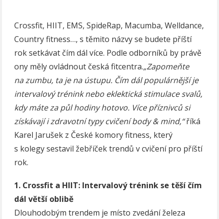
Crossfit, HIIT, EMS, SpideRap, Macumba, Welldance,
Country fitness…, s těmito názvy se budete příští
rok setkávat čím dál více. Podle odborníků by právě
ony měly ovládnout česká fitcentra.
„Zapomeňte
na zumbu, ta je na ústupu. Čím dál populárnější je
intervalový trénink nebo eklektická stimulace svalů,
kdy máte za půl hodiny hotovo. Více příznivců si
získávají i zdravotní typy cvičení body & mind,“
říká
Karel Jarušek z České komory fitness, který
s kolegy sestavil žebříček trendů v cvičení pro příští
rok.
1. Crossfit a HIIT: Intervalový trénink se těší čím
dál větší oblibě
Dlouhodobým trendem je místo zvedání železa