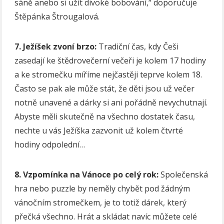
sáně anebo si užít divoké bobování,“ doporučuje
Štěpánka Štrougalová.
7. Ježíšek zvoní brzo:
Tradiční čas, kdy Češi
zasedají ke štědrovečerní večeři je kolem 17 hodiny
a ke stromečku míříme nejčastěji teprve kolem 18.
Často se pak ale může stát, že děti jsou už večer
notně unavené a dárky si ani pořádně nevychutnají.
Abyste měli skutečně na všechno dostatek času,
nechte u vás Ježíška zazvonit už kolem čtvrté
hodiny odpolední…
8. Vzpomínka na Vánoce po celý rok:
Společenská
hra nebo puzzle by neměly chybět pod žádným
vánočním stromečkem, je to totiž dárek, který
přečká všechno. Hrát a skládat navíc můžete celé