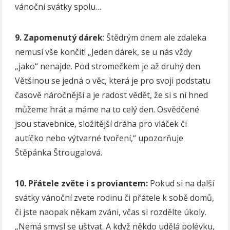
vánoční svátky spolu…
9. Zapomenutý dárek
: Štědrým dnem ale zdaleka
nemusí vše končit! „Jeden dárek, se u nás vždy
„jako“ nenajde. Pod stromečkem je až druhý den.
Většinou se jedná o věc, která je pro svoji podstatu
časově náročnější a je radost vědět, že si s ní hned
můžeme hrát a máme na to celý den. Osvědčené
jsou stavebnice, složitější dráha pro vláček či
autíčko nebo výtvarné tvoření,“ upozorňuje
Štěpánka Štrougalová.
10. Přátele zvěte i s proviantem:
Pokud si na další
svátky vánoční zvete rodinu či přátele k sobě domů,
či jste naopak někam zváni, včas si rozdělte úkoly.
„Nemá smysl se uštvat. A když někdo udělá polévku,