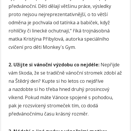
předvánoční. Děti dělají většinu práce, výsledky
proto nejsou nejreprezentativnější, o to větší
odměna je pochvala od tatínka a babiček, když
rohlíčky či linecké ochutnají,“ říká trojnásobná
matka Kristýna Přibylová, autorka speciálního
cvičení pro děti Monkey´s Gym.
2. Užijte si vánoční výzdobu co nejdéle:
Nepřijde
vám škoda, že se tradičně vánoční stromek zdobí až
na Štědrý den? Kupte si ho letos co nejdříve
a nazdobte si ho třeba hned druhý prosincový
víkend. Pokud máte Vánoce spojené s pohodou,
pak je rozsvícený stromeček tím, co dodá
předvánočnímu času krásný rozměr.