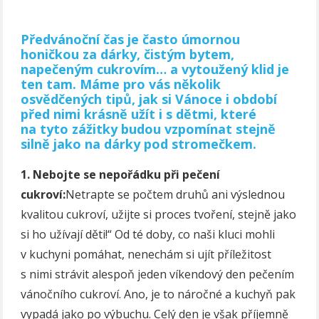
Předvánoční čas je často úmornou
honičkou za dárky, čistým bytem,
napečeným cukrovím… a vytoužený klid je
ten tam. Máme pro vás několik
osvědčených tipů, jak si Vánoce i období
před nimi krásně užít i s dětmi, které
na tyto zážitky budou vzpomínat stejně
silně jako na dárky pod stromečkem.
1. Nebojte se nepořádku při pečení
cukroví:
Netrapte se počtem druhů ani výslednou
kvalitou cukroví, užijte si proces tvoření, stejně jako
si ho užívají děti!“ Od té doby, co naši kluci mohli
v kuchyni pomáhat, nenechám si ujít příležitost
s nimi strávit alespoň jeden víkendový den pečením
vánočního cukroví. Ano, je to náročné a kuchyň pak
vypadá jako po výbuchu. Celý den je však příjemně