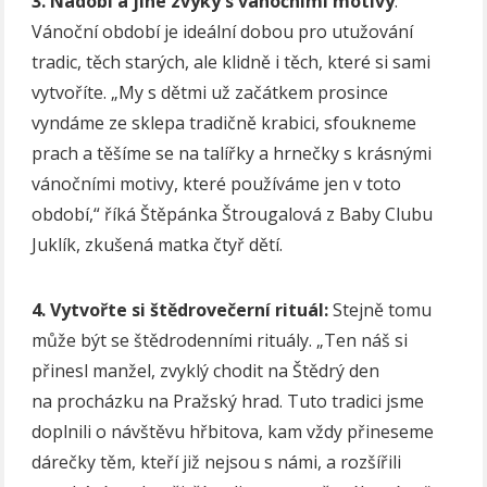
3. Nádobí a jiné zvyky s vánočními motivy
:
Vánoční období je ideální dobou pro utužování
tradic, těch starých, ale klidně i těch, které si sami
vytvoříte. „My s dětmi už začátkem prosince
vyndáme ze sklepa tradičně krabici, sfoukneme
prach a těšíme se na talířky a hrnečky s krásnými
vánočními motivy, které používáme jen v toto
období,“ říká Štěpánka Štrougalová z Baby Clubu
Juklík, zkušená matka čtyř dětí.
4. Vytvořte si štědrovečerní rituál:
Stejně tomu
může být se štědrodenními rituály. „Ten náš si
přinesl manžel, zvyklý chodit na Štědrý den
na procházku na Pražský hrad. Tuto tradici jsme
doplnili o návštěvu hřbitova, kam vždy přineseme
dárečky těm, kteří již nejsou s námi, a rozšířili