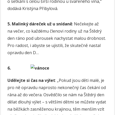
o setkání s celou širší rodinou u svařeného vína,“
dodává Kristýna Přibylová.
5. Malinký dáreček už u snídaně
: Nečekejte až
na večer, co každému členovi rodiny už na Štědrý
den ráno pod ubrousek nachystat malou drobnost.
Pro radost, i abyste se ujistili, že skutečně nastal
opravdu den D…
6.
Udělejte si čas na výlet
: „Pokud jsou děti malé, je
pro ně opravdu naprosto nekonečný čas čekání od
rána až do večera. Osvědčilo se nám na Štědrý den
dělat dlouhý výlet – s většími dětmi se můžete vydat
na běžkách zasněženou krajinou, těm menším vzít